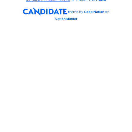
info@protectourwinters.ca
// 1-833-POW-CANA
theme
by
Code Nation
on
NationBuilder