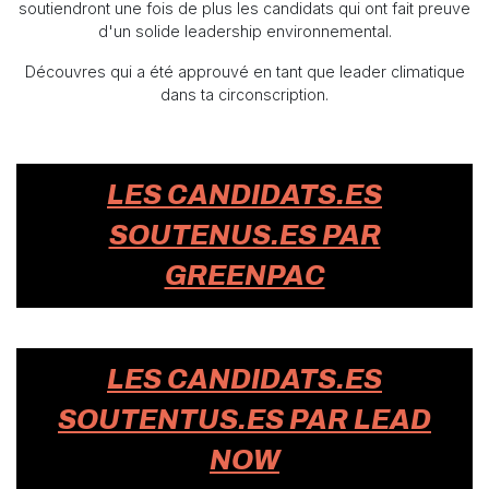
soutiendront une fois de plus les candidats qui ont fait preuve
d'un solide leadership environnemental.
Découvres qui a été approuvé en tant que leader climatique
dans ta circonscription.
LES CANDIDATS.ES
SOUTENUS.ES PAR
GREENPAC
LES CANDIDATS.ES
SOUTENTUS.ES PAR LEAD
NOW